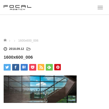
T
o
g
g
l
e
n
a
ホーム
1600x600_006
v
i
2018.09.12
g
a
1600x600_006
t
i
o
n