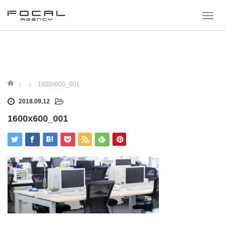
T
o
g
g
l
e
n
a
ホーム
1600x600_001
v
i
2018.09.12
g
a
1600x600_001
t
i
o
n