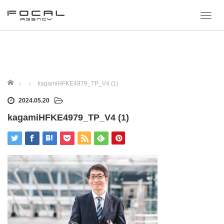
T
o
g
g
l
e
n
a
ホーム
kagamiHFKE4979_TP_V4 (1)
v
i
2024.05.20
g
a
kagamiHFKE4979_TP_V4 (1)
t
i
o
n