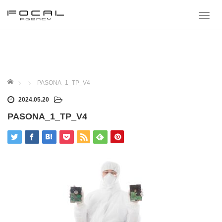
T
o
g
g
l
e
n
a
ホーム
PASONA_1_TP_V4
v
i
2024.05.20
g
a
PASONA_1_TP_V4
t
i
o
n